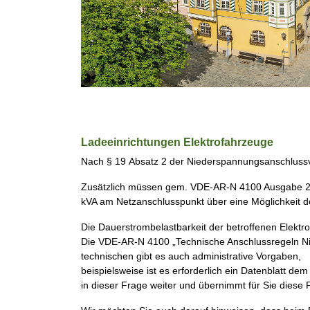
Ladeeinrichtungen Elektrofahrzeuge
Nach
§
19
Absatz
2
der
Niederspannungsanschluss
Zusätzlich müssen gem. VDE-AR-N 4100 Ausgabe 20
kVA am Netzanschlusspunkt über eine Möglichkeit d
Die Dauerstrombelastbarkeit
der betroffenen Elektro
D
ie VDE
-
AR
-
N
4100 „Technische Anschlussregeln
N
technischen gibt es auch administrative Vorgaben,
beispielsweise ist es erforderlich ein
Datenblatt
dem
in dieser Frage weiter und übernimmt für Sie diese