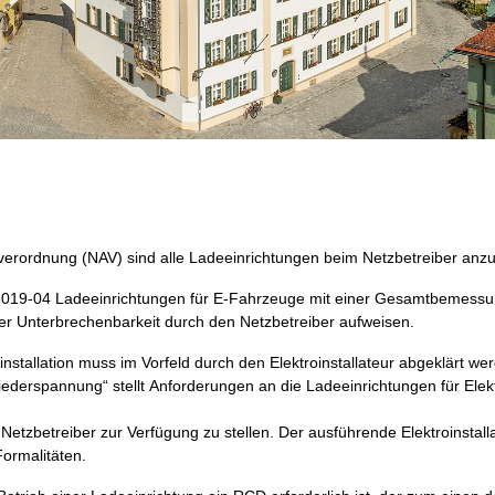
verordnung
(NAV)
sind
alle
Ladeein
richtungen be
im Netzbetreiber anz
19-04 Ladeeinrichtungen für E-Fahrzeuge mit einer Gesamtbemessun
er Unterbrechenbarkeit durch den Netzbetreiber aufweisen.
installation
muss im Vorfeld
durch den
Elektroinstallateur abgeklärt
wer
iederspannung“
stellt
Anforderungen
an
die
Ladeeinrichtungen für E
lek
Netzbetr
eiber
zur Verfügung zu stellen
.
Der
ausführende Elektroinstalla
Formalitäten.