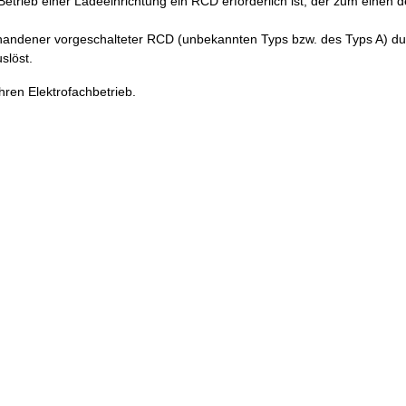
etrieb einer Ladeeinrichtung ein RCD erforderlich ist, der zum einen 
rhandener vorgeschalteter RCD (unbekannten Typs bzw. des Typs A) du
slöst.
hren Elektrofachbetrieb.