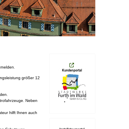
umelden.
gsleistung größer 12
den
.
tro
fahrzeuge.
Neben
teur hilft Ihnen auch